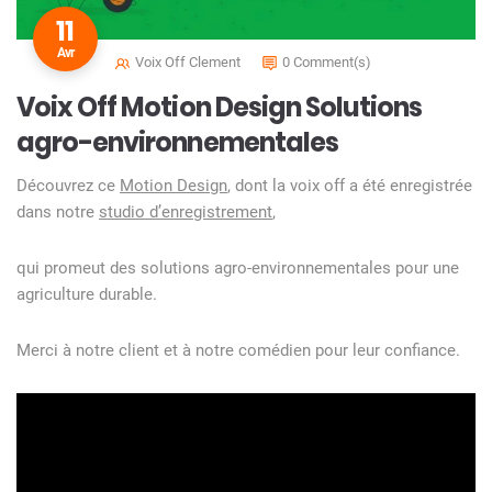
11
Avr
Voix Off Clement
0 Comment(s)
Voix Off Motion Design Solutions
agro-environnementales
Découvrez ce
Motion Design
, dont la voix off a été enregistrée
dans notre
studio d’enregistrement
,
qui promeut des solutions agro-environnementales pour une
agriculture durable.
Merci à notre client et à notre comédien pour leur confiance.