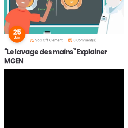
25
Juin
Voix Off Clement
0 Comment(s)
“Le lavage des mains” Explainer
MGEN