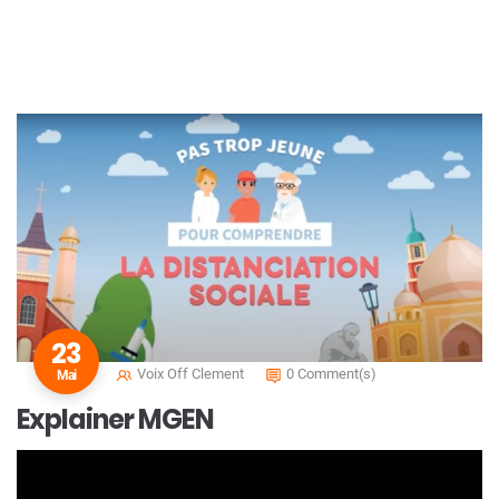
23
Voix Off Clement
0 Comment(s)
Mai
Explainer MGEN