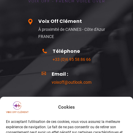
Voix Off Clément
À proximité de CANNES - Côte d'Azur
FRANCE
Téléphone
+33 (0)6 95 58 86 66
Email :
voixoff@outlook.com
Cookies
facebook
| Voix Off homme française |
En acceptant l’utilisation de ces cookies, vous vous assurez la meilleure
Idéale pour votre Publicité, Motion design, E-
soundcloud
expérience de navigation. Le fait de ne pas consentir ou de retirer son
learning, Documentaire, Voice over,
consentement peut avoir un effet négatif sur certaines caractéristiques et